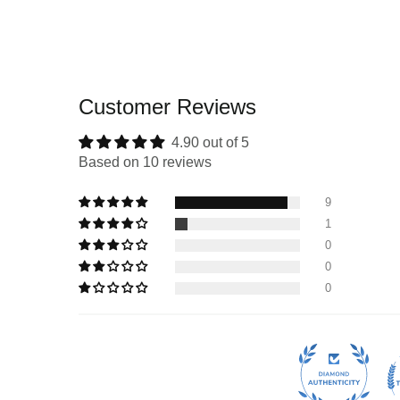
in
in
modal
mod
Customer Reviews
4.90 out of 5
Based on 10 reviews
9
1
0
0
0