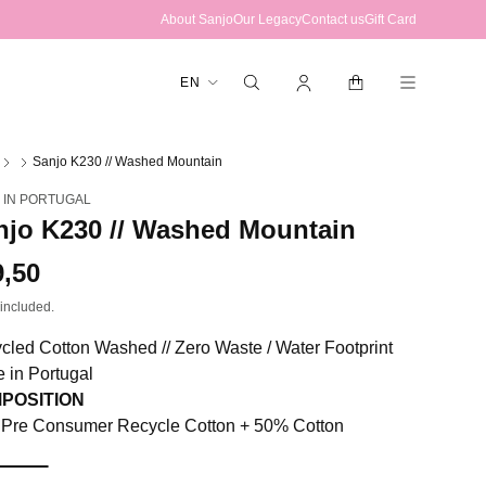
About Sanjo
Our Legacy
Contact us
Gift Card
Log
Cart
L
EN
in
a
n
Sanjo K230 // Washed Mountain
g
 IN PORTUGAL
u
njo K230 // Washed Mountain
a
g
gular
9,50
e
ce
included.
cled Cotton Washed // Zero Waste / Water Footprint
 in Portugal
POSITION
Pre Consumer Recycle Cotton + 50% Cotton