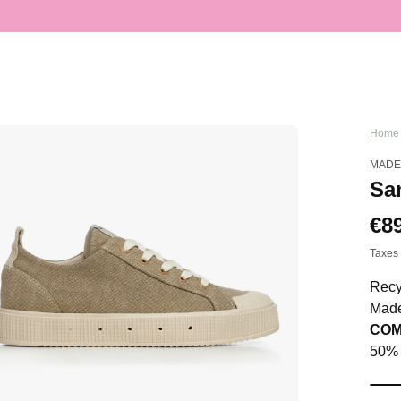
Home
MADE
Sa
Re
€8
pri
Taxes 
Recy
Made
COM
50% 