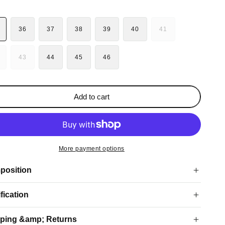
36
37
38
39
40
41
VARIANT
SOLD
OUT
43
44
45
46
ARIANT
VARIANT
OR
OLD
SOLD
UNAVAILABLE
UT
OUT
R
OR
Add to cart
NAVAILABLE
UNAVAILABLE
More payment options
position
ification
ping &amp; Returns