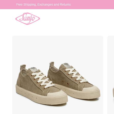
Skip to
Free Shipping, Exchanges and Returns
content
Skip to
product
information