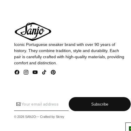
Iconic Portuguese sneaker brand with over 90 years of
history. They combine tradition, style and durability. Each
pair is carefully crafted with high-quality materials, providing
comfort and distinction.
Facebook
Instagram
YouTube
TikTok
Pinterest
Your email address
Subscribe
© 2026
SANJO
— Crafted by
Skrey